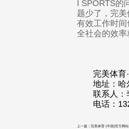
I SPORT
题少了，完美体育
有效工作时间
全社会的效率
完美体育·
地址：哈尔滨
联系人：
电话：132446
上一篇：
完美体育·(中国)官方网站 