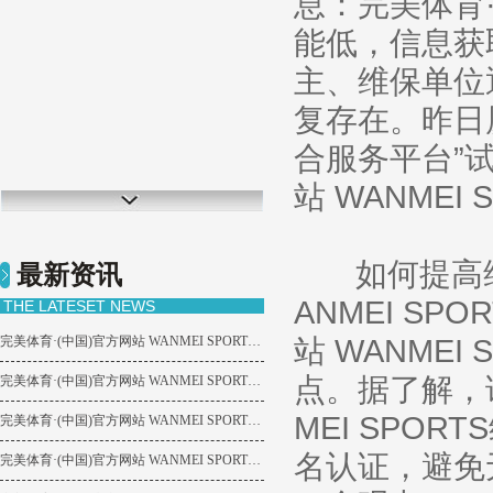
息：完美体育·(
能低，信息获
主、维保单位
复存在。昨日
合服务平台”
站 WANME
如何提高维保
最新资讯
ANMEI S
THE LATESET NEWS
完美体育·(中国)官方网站 WANMEI SPORTS：开平市鼓励步梯楼宇加
站 WANMEI
点。据了解，该
完美体育·(中国)官方网站 WANMEI SPORTS：阜阳六小区加装完美体育·(中国)官方网站 WANMEI SPORTS倒
MEI SPO
完美体育·(中国)官方网站 WANMEI SPORTS：贵州规定四层及以上住
名认证，避免
完美体育·(中国)官方网站 WANMEI SPORTS：佳木斯市促进完美体育·(中国)官方网站 WANMEI SPORTS安全