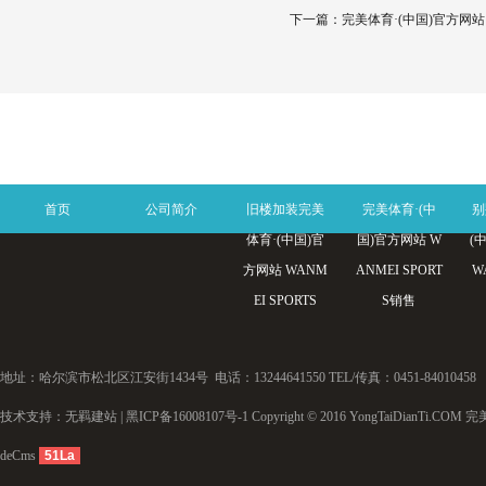
下一篇：
完美体育·(中国)官方网站 
首页
公司简介
旧楼加装完美
完美体育·(中
别
体育·(中国)官
国)官方网站 W
(
方网站 WANM
ANMEI SPORT
W
EI SPORTS
S销售
地址：哈尔滨市松北区江安街1434号 电话：13244641550 TEL/传真：0451-84010458
技术支持：
无羁建站
|
黑ICP备16008107号-1
Copyright © 2016 YongTaiDianTi
deCms
51La