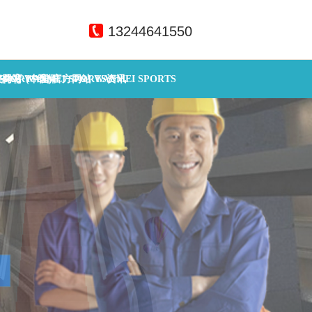
13244641550
SPORTS维保
网站 WANMEI SPORTS资讯
体育·(中国)官方网站 WANMEI SPORTS