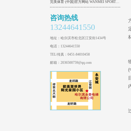
完美体育·(中国)官方网站 WANMEI SPORTS：青岛老楼加装完美体育·(中国)官方网站 WANMEI SPORTS，春
咨询热线
13244641550
地址：哈尔滨市松北区江安街1434号
电话：13244641550
TEL/传真：0451-84010458
邮箱：2036500759@qq.com