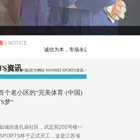
告：
NOTICE
诚信为本，市场永远在变，诚信永远不变
TS资讯
>
完美体育·(中国)官方网站 WANMEI SPORTS资讯
>
如皋首个老小区的“完美体育·(中国)
TS梦”
：
城街道孔庙社区，武定苑202号楼一
 SPORTS终于正式开工，这是江苏省