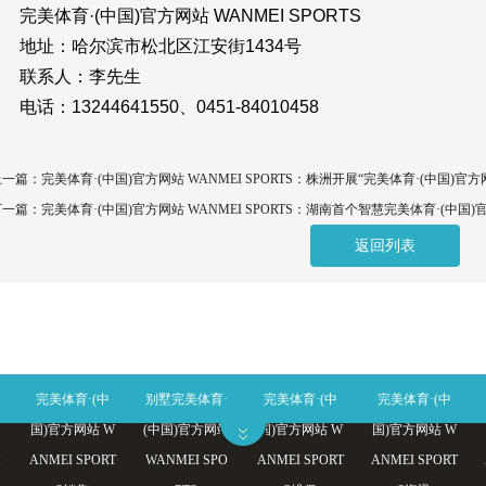
完美体育·(中国)官方网站 WANMEI SPORTS
地址：哈尔滨市松北区江安街1434号
联系人：李先生
电话：13244641550、0451-84010458
上一篇：
完美体育·(中国)官方网站 WANMEI SPORTS：株洲开展“完美体育·(中国)官方网
下一篇：
完美体育·(中国)官方网站 WANMEI SPORTS：湖南首个智慧完美体育·(中国)官
返回列表
完美体育·(中
别墅完美体育·
完美体育·(中
完美体育·(中
国)官方网站 W
(中国)官方网站
国)官方网站 W
国)官方网站 W
M
ANMEI SPORT
WANMEI SPO
ANMEI SPORT
ANMEI SPORT