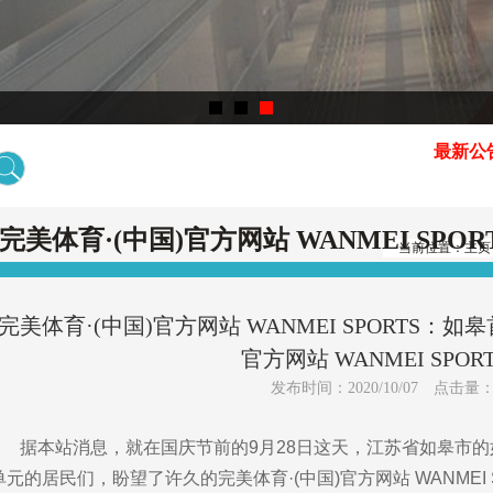
最新公
完美体育·(中国)官方网站 WANMEI SPOR
当前位置：
主页
完美体育·(中国)官方网站 WANMEI SPORTS：
官方网站 WANMEI SPOR
发布时间：2020/10/07
点击量
据本站消息，就在国庆节前的9月28日这天，江苏省如皋市的如
单元的居民们，盼望了许久的完美体育·(中国)官方网站 WANMEI