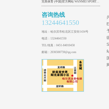
完美体育·(中国)官方网站 WANMEI SPORTS：青岛老楼加装完美体育·(中国)官方网站 WANMEI SPORTS，春
咨询热线
13244641550
地址：哈尔滨市松北区江安街1434号
电话：13244641550
TEL/传真：0451-84010458
邮箱：2036500759@qq.com