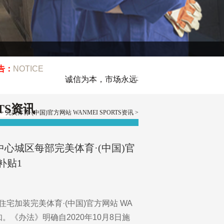
告：
NOTICE
诚信为本，市场永远在变，诚信永远不变
TS资讯
>
完美体育·(中国)官方网站 WANMEI SPORTS资讯
>
德州中心城区每部完美体育·(中国)官
S补贴1
：
加装完美体育·(中国)官方网站 WA
。《办法》明确自2020年10月8日施