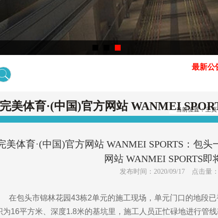
最新公
完美体育·(中国)官方网站 WANMEI SPOR
当前位置：
主页
完美体育·(中国)官方网站 WANMEI SPORTS：
网站 WANMEI SPORTS
发布时间：2020/09/17
点击量
在包头市锦林花园43栋2单元的施工现场，单元门口的地段已
积为16平方米、深度1.8米的基坑里，施工人员正忙碌地进行管线