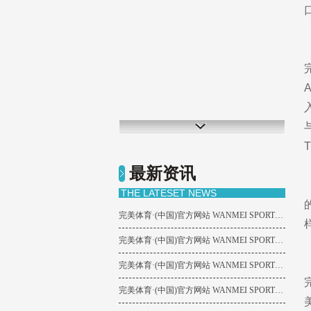
最新资讯
THE LATESET NEWS
完美体育·(中国)官方网站 WANMEI SPORTS：开平市鼓励步梯楼宇加
完美体育·(中国)官方网站 WANMEI SPORTS：阜阳六小区加装完美体育·(中国)官方网站 WANMEI SPORTS倒
完美体育·(中国)官方网站 WANMEI SPORTS：贵州规定四层及以上住
完美体育·(中国)官方网站 WANMEI SPORTS：佳木斯市促进完美体育·(中国)官方网站 WANMEI SPORTS安全