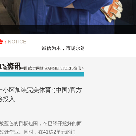
告：
NOTICE
诚信为本，市场永远在变，诚信永远不变
TS资讯
>
完美体育·(中国)官方网站 WANMEI SPORTS资讯
>
包头一小区加装完美体育·(中国)官方
即将投入
：
被蓝色的挡板包围，在已经开挖好的面
改迁作业。同时，在41栋2单元的门