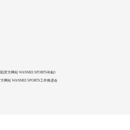
)官方网站 WANMEI SPORTS补贴1
方网站 WANMEI SPORTS工作推进会