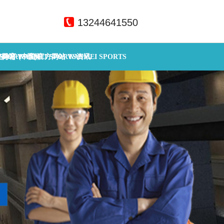
13244641550
SPORTS维保
网站 WANMEI SPORTS资讯
体育·(中国)官方网站 WANMEI SPORTS