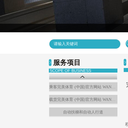
服务项目
SCOPE OF BUSINESS
乘客完美体育·(中国)官方网站 WANMEI SPORTS
载货完美体育·(中国)官方网站 WANMEI SPORTS
自动扶梯和自动人行道