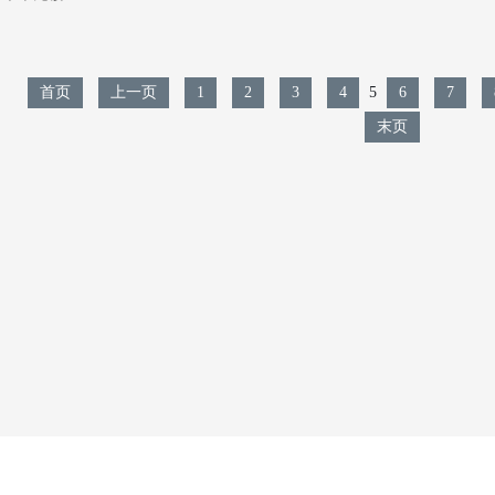
首页
上一页
1
2
3
4
5
6
7
末页