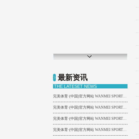
最新资讯
THE LATESET NEWS
完美体育·(中国)官方网站 WANMEI SPORTS：开平市鼓励步梯楼宇加
完美体育·(中国)官方网站 WANMEI SPORTS：阜阳六小区加装完美体育·(中国)官方网站 WANMEI SPORTS倒
完美体育·(中国)官方网站 WANMEI SPORTS：贵州规定四层及以上住
完美体育·(中国)官方网站 WANMEI SPORTS：佳木斯市促进完美体育·(中国)官方网站 WANMEI SPORTS安全