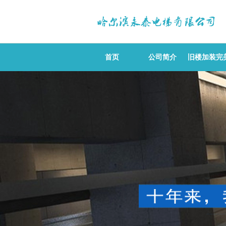
首页
公司简介
旧楼加装完美体