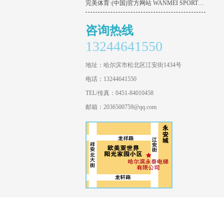
完美体育·(中国)官方网站 WANMEI SPORTS：青岛老楼加装完美体育·(中国)官方网站 WANMEI SPORTS，春
咨询热线
13244641550
地址：哈尔滨市松北区江安街1434号
电话：13244641550
TEL/传真：0451-84010458
邮箱：2036500759@qq.com